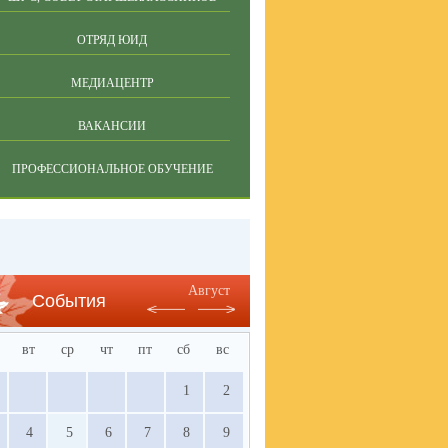
ОТРЯД ЮИД
МЕДИАЦЕНТР
ВАКАНСИИ
ПРОФЕССИОНАЛЬНОЕ ОБУЧЕНИЕ
Август
События
вт
ср
чт
пт
сб
вс
1
2
4
5
6
7
8
9