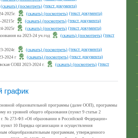
(текст документа)
(скачать)
(посмотреть)
(текст документа)
4-2025г.
(скачать)
(посмотреть)
(текст документа)
-20215г
(скачать)
(посмотреть)
(текст документа)
4-2025г
(скачать)
(посмотреть)
(текст
зования на 2023-24 уч.год
(скачать)
(посмотреть)
(текст документа)
3-2024г.
(скачать)
(посмотреть)
(текст документа)
3-2024 г
(скачать)
(посмотреть)
(текст
ская СОШ 2023-2024 г.
(скачать)
(посмотреть)
й график
сновной образовательной программы (далее ООП), программы
му из уровней общего образования (пункт 9 статьи 2
2 г. № 273-ФЗ «Об образовании в Российской Федерации»
, пункт 10 Порядка организации и осуществления
вным общеобразовательным программам, утвержденного