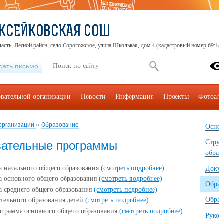
КСЕЙКОВСКАЯ СОШ
ласть, Лесной район, село Сорогожское, улица Школьная, дом 4 (кадастровый номер 69:
сать письмо
овательной организации
Новости
Информация
Проекты
Фотоа
 организации
»
Образование
Осно
Стру
вательные программы
обра
а начального общего образования
(смотреть подробнее)
Док
а основного общего образования
(смотреть подробнее)
Обр
а среднего общего образования
(смотреть подробнее)
Обра
тельного образования детей
(смотреть подробнее)
ограмма основного общего образования
(смотреть подробнее)
Руко