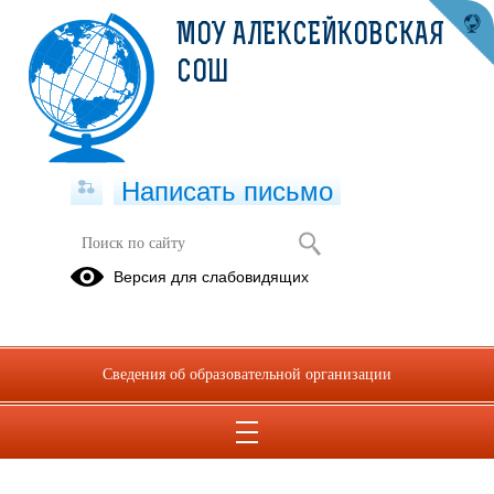
МОУ АЛЕКСЕЙКОВСКАЯ
СОШ
Написать письмо
Вакансии
Версия для слабовидящих
На работу в школу требуются учителя химии, информатики, математики,
методист, заведующий методкабинетом, водитель автобуса. По всем вопросам
обращаться по номеру 8-4827174235
Сведения об образовательной организации