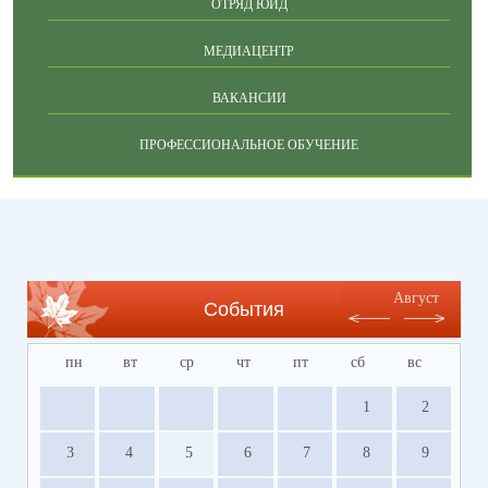
ОТРЯД ЮИД
МЕДИАЦЕНТР
ВАКАНСИИ
ПРОФЕССИОНАЛЬНОЕ ОБУЧЕНИЕ
Август
События
пн
вт
ср
чт
пт
сб
вс
1
2
3
4
5
6
7
8
9