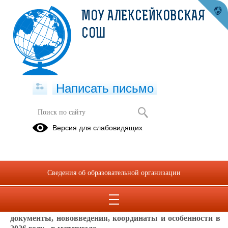
МОУ АЛЕКСЕЙКОВСКАЯ
СОШ
Написать письмо
Прием в школу
Версия для слабовидящих
Вакантные
Заявление о
места
приёме в
школу
Сведения об образовательной организации
Не позднее 1 апреля начинается прием заявлений в
первый класс. Требования законодательства,
документы, нововведения, координаты и особенности в