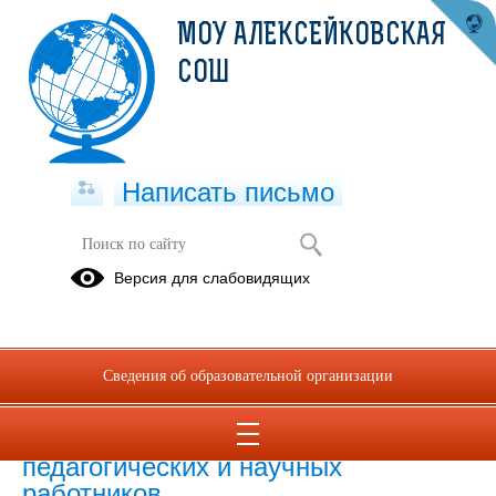
МОУ АЛЕКСЕЙКОВСКАЯ
СОШ
Написать письмо
Версия для слабовидящих
Численность иностранных
обучающихся по основным и
дополнительным образовательным
программам
Сведения об образовательной организации
Численность иностранных
педагогических и научных
работников