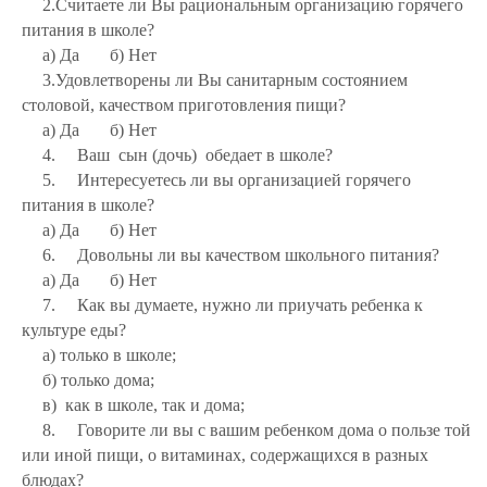
2.Считаете ли Вы рациональным организацию горячего
питания в школе?
а) Да б) Нет
3.Удовлетворены ли Вы санитарным состоянием
столовой, качеством приготовления пищи?
а) Да б) Нет
4. Ваш сын (дочь) обедает в школе?
5. Интересуетесь ли вы организацией горячего
питания в школе?
а) Да б) Нет
6. Довольны ли вы качеством школьного питания?
а) Да б) Нет
7. Как вы думаете, нужно ли приучать ребенка к
культуре еды?
а) только в школе;
б) только дома;
в) как в школе, так и дома;
8. Говорите ли вы с вашим ребенком дома о пользе той
или иной пищи, о витаминах, содержащихся в разных
блюдах?