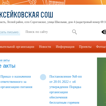
КСЕЙКОВСКАЯ СОШ
ласть, Лесной район, село Сорогожское, улица Школьная, дом 4 (кадастровый номер 69:
сать письмо
овательной организации
Новости
Информация
Проекты
Фотоа
ые акты
е акты
Приказ о назначении
Постановление №8-пп
ответственного за
от 20.01.2022 г. об
организацию питания
утверждении Порядка
организации
обеспечения
бесплатным горячим