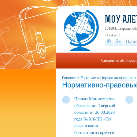
МОУ АЛЕ
171894, Тверская об
717-42-35
Напи
Сведения об образ
Главная
»
Питание
»
Нормативно-правов
Нормативно-правовы
Приказ Министерства
образования Тверской
области от 26.08.2020
года № 816/ПК «Об
организации
бесплатного горячего