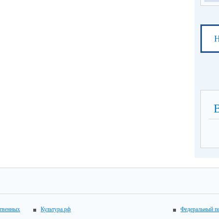
Н
ственных
Культура.рф
Федеральный по