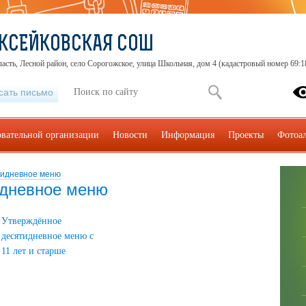
КСЕЙКОВСКАЯ СОШ
ласть, Лесной район, село Сорогожское, улица Школьная, дом 4 (кадастровый номер 69:
сать письмо
овательной организации
Новости
Информация
Проекты
Фотоа
тидневное меню
идневное меню
Утверждённое
десятидневное меню с
11 лет и старше