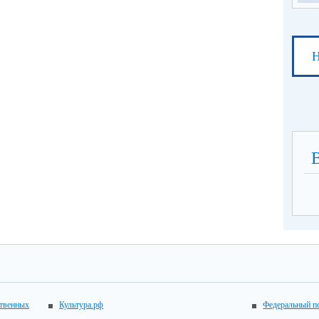
Н
ственных
Культура.рф
Федеральный по