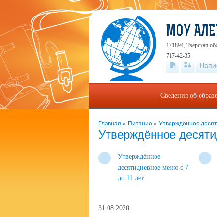
МОУ АЛЕ
171894, Тверская об
717-42-35
Напи
Сведения об образ
Главная
»
Питание
»
Утверждённое деся
Утверждённое десят
Утверждённое
десятидневное меню с 7
до 11 лет
31.08.2020